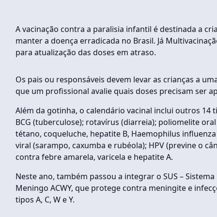
A vacinação contra a paralisia infantil é destinada a cr
manter a doença erradicada no Brasil. Já Multivacinaç
para atualização das doses em atraso.
Os pais ou responsáveis devem levar as crianças a um
que um profissional avalie quais doses precisam ser ap
Além da gotinha, o calendário vacinal inclui outros 14
BCG (tuberculose); rotavírus (diarreia); poliomelite oral 
tétano, coqueluche, hepatite B, Haemophilus influenza 
viral (sarampo, caxumba e rubéola); HPV (previne o cân
contra febre amarela, varicela e hepatite A.
Neste ano, também passou a integrar o SUS – Sistema 
Meningo ACWY, que protege contra meningite e infecç
tipos A, C, W e Y.