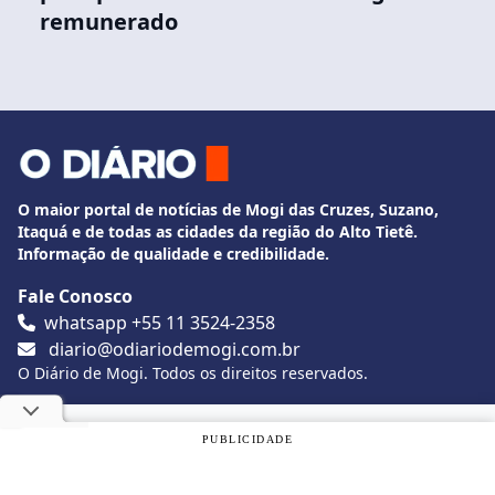
remunerado
O maior portal de notícias de Mogi das Cruzes, Suzano,
Itaquá e de todas as cidades da região do Alto Tietê.
Informação de qualidade e credibilidade.
Fale Conosco
whatsapp +55 11 3524-2358
diario@odiariodemogi.com.br
O Diário de Mogi. Todos os direitos reservados.
Siga O Diário nas redes sociais
Utilizamos cookies, de acordo com a nossa
Política de
PUBLICIDADE
Privacidade
, e ao continuar navegando, você concorda com
estas condições.