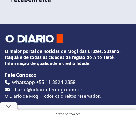
O maior portal de notícias de Mogi das Cruzes, Suzano,
Itaquá e de todas as cidades da região do Alto Tietê.
Informação de qualidade e credibilidade.
Fale Conosco
whatsapp +55 11 3524-2358
diario@odiariodemogi.com.br
O Diário de Mogi. Todos os direitos reservados.
Siga O Diário nas redes sociais
Utilizamos cookies, de acordo com a nossa
Política de
PUBLICIDADE
Privacidade
, e ao continuar navegando, você concorda com
estas condições.
Politica de Privacidade