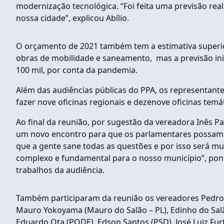
modernização tecnológica. “Foi feita uma previsão rea
nossa cidade”, explicou Abílio.
O orçamento de 2021 também tem a estimativa superior
obras de mobilidade e saneamento, mas a previsão ini
100 mil, por conta da pandemia.
Além das audiências públicas do PPA, os representant
fazer nove oficinas regionais e dezenove oficinas tem
Ao final da reunião, por sugestão da vereadora Inês P
um novo encontro para que os parlamentares possam s
que a gente sane todas as questões e por isso será mu
complexo e fundamental para o nosso município”, pon
trabalhos da audiência.
Também participaram da reunião os vereadores Pedro
Mauro Yokoyama (Mauro do Salão – PL), Edinho do Salã
Eduardo Ota (PODE), Edson Santos (PSD), José Luiz Furt