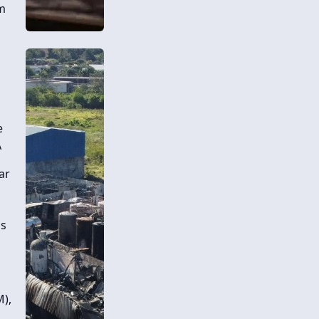
em
e
A
ar
os
M),