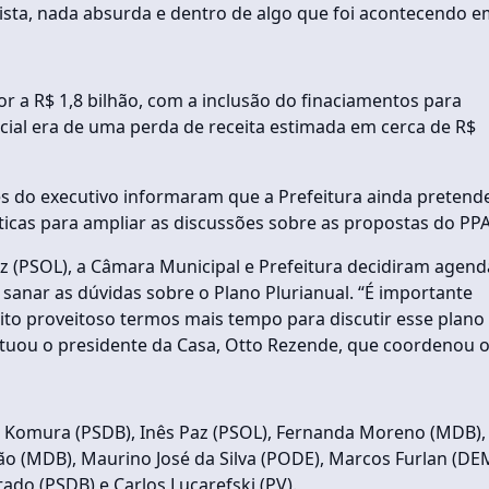
lista, nada absurda e dentro de algo que foi acontecendo 
 a R$ 1,8 bilhão, com a inclusão do finaciamentos para
cial era de uma perda de receita estimada em cerca de R$
es do executivo informaram que a Prefeitura ainda pretend
áticas para ampliar as discussões sobre as propostas do PP
az (PSOL), a Câmara Municipal e Prefeitura decidiram agend
anar as dúvidas sobre o Plano Plurianual. “É importante
ito proveitoso termos mais tempo para discutir esse plano
tuou o presidente da Casa, Otto Rezende, que coordenou 
 Komura (PSDB), Inês Paz (PSOL), Fernanda Moreno (MDB),
o (MDB), Maurino José da Silva (PODE), Marcos Furlan (DE
ado (PSDB) e Carlos Lucarefski (PV).