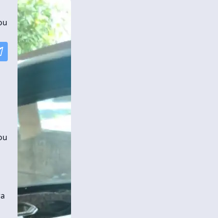
ou
ou
ra