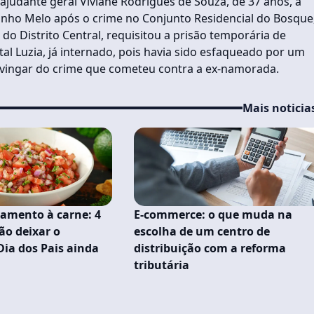
ajudante geral Viviane Rodrigues de Souza, de 37 anos, a
 Pinho Melo após o crime no Conjunto Residencial do Bosque
o Distrito Central, requisitou a prisão temporária de
tal Luzia, já internado, pois havia sido esfaqueado por um
 vingar do crime que cometeu contra a ex-namorada.
Mais noticia
mento à carne: 4
E-commerce: o que muda na
ão deixar o
escolha de um centro de
Dia dos Pais ainda
distribuição com a reforma
tributária