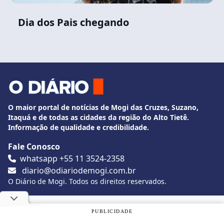
Dia dos Pais chegando
O maior portal de notícias de Mogi das Cruzes, Suzano,
Itaquá e de todas as cidades da região do Alto Tietê.
Informação de qualidade e credibilidade.
Fale Conosco
whatsapp +55 11 3524-2358
diario@odiariodemogi.com.br
O Diário de Mogi. Todos os direitos reservados.
Siga O Diário nas redes sociais
Utilizamos cookies, de acordo com a nossa
Política de
PUBLICIDADE
Privacidade
, e ao continuar navegando, você concorda com