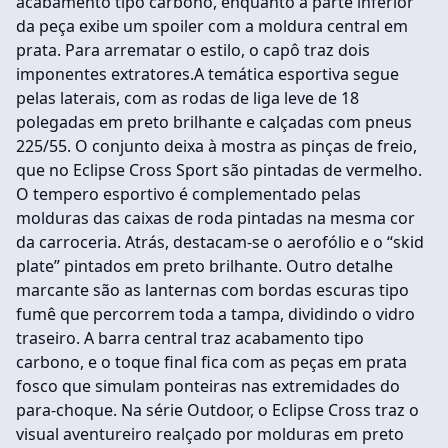
acabamento tipo carbono, enquanto a parte inferior
da peça exibe um spoiler com a moldura central em
prata. Para arrematar o estilo, o capô traz dois
imponentes extratores.A temática esportiva segue
pelas laterais, com as rodas de liga leve de 18
polegadas em preto brilhante e calçadas com pneus
225/55. O conjunto deixa à mostra as pinças de freio,
que no Eclipse Cross Sport são pintadas de vermelho.
O tempero esportivo é complementado pelas
molduras das caixas de roda pintadas na mesma cor
da carroceria. Atrás, destacam-se o aerofólio e o “skid
plate” pintados em preto brilhante. Outro detalhe
marcante são as lanternas com bordas escuras tipo
fumê que percorrem toda a tampa, dividindo o vidro
traseiro. A barra central traz acabamento tipo
carbono, e o toque final fica com as peças em prata
fosco que simulam ponteiras nas extremidades do
para-choque. Na série Outdoor, o Eclipse Cross traz o
visual aventureiro realçado por molduras em preto