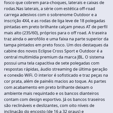
fosco que cobrem para-choques, laterais e caixas de
rodas.Nas laterais, a série com estética off-road
carrega adesivos com o sobrenome Outdoor e a
inscrição 4X4, e as rodas de liga leve de 18 polegadas
pintadas em preto brilhante calçam pneus AT de perfil
mais alto (235/60), próprios para o off road. A traseira
traz ainda o aerofólio e uma faixa na parte superior da
tampa pintados em preto fosco. Um dos destaques da
cabine dos novos Eclipse Cross Sport e Outdoor é a
central multimídia premium da marca JBL. O sistema
possui uma tela capacitiva de sete polegadas com
respostas rápidas, áudio streaming de última geração
e conexão WiFi. O interior é sofisticado e traz peças na
cor prata, além de painéis macios ao toque. As partes
com acabamento em preto brilhante deixam o
ambiente mais requintado e os bancos dianteiros
contam com design esportivo. Já os bancos traseiros
são reclináveis e deslizantes, com oito níveis de
inclinação do encosto (de 16 a 32 graus) e