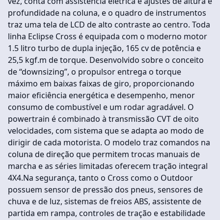
vez, conta com assistência elétrica e ajustes de altura e
profundidade na coluna, e o quadro de instrumentos
traz uma tela de LCD de alto contraste ao centro. Toda
linha Eclipse Cross é equipada com o moderno motor
1.5 litro turbo de dupla injeção, 165 cv de potência e
25,5 kgf.m de torque. Desenvolvido sobre o conceito
de “downsizing”, o propulsor entrega o torque
máximo em baixas faixas de giro, proporcionando
maior eficiência energética e desempenho, menor
consumo de combustível e um rodar agradável. O
powertrain é combinado à transmissão CVT de oito
velocidades, com sistema que se adapta ao modo de
dirigir de cada motorista. O modelo traz comandos na
coluna de direção que permitem trocas manuais de
marcha e as séries limitadas oferecem tração integral
4X4.Na segurança, tanto o Cross como o Outdoor
possuem sensor de pressão dos pneus, sensores de
chuva e de luz, sistemas de freios ABS, assistente de
partida em rampa, controles de tração e estabilidade