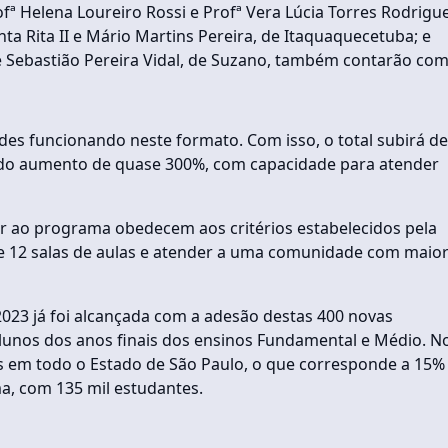
ofª Helena Loureiro Rossi e Profª Vera Lúcia Torres Rodrigu
ta Rita II e Mário Martins Pereira, de Itaquaquecetuba; e
, e Sebastião Pereira Vidal, de Suzano, também contarão com
des funcionando neste formato. Com isso, o total subirá de
ando aumento de quase 300%, com capacidade para atender
r ao programa obedecem aos critérios estabelecidos pela
e 12 salas de aulas e atender a uma comunidade com maio
2023 já foi alcançada com a adesão destas 400 novas
alunos dos anos finais dos ensinos Fundamental e Médio. N
as em todo o Estado de São Paulo, o que corresponde a 15%
a, com 135 mil estudantes.