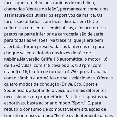
faróis que remetem aos caninos de um felino,
chamados “dentes do leão”, permanecem como uma
assinatura dos utilitários esportivos da marca. Os
faróis são afilados, com luzes diurnas em LED e
refletores com lentes semielípticas, e os protetores
pretos na parte inferior da carroceria são de série
para todas as versões. Na traseira, que já era bem
acertada, foram preservadas as lanternas e o para-
choque saliente dotado das luzes de ré e de
neblina.Na versão Griffe 1.6 automática, o motor 1.6
de 16 válvulas, com 118 cavalos a 5.750 rpm (com
etanol) e 16,1 kgfm de torque a 4.750 giros, trabalha
com o câmbio automático de seis velocidades. Oferece
quatro modos de condução (Drive, Eco, Sport e
Sequencial), adaptando o veículo às mais diferentes
necessidades do proprietário. Para ter respostas mais
esportivas, basta acionar o modo “Sport”. E, para
reduzir o consumo de combustível em situações de
trânsito intenso, o modo “Eco” é evidentemente o mais