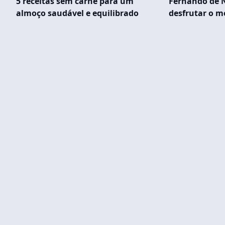
5 receitas sem carne para um
Fernando de 
almoço saudável e equilibrado
desfrutar o m