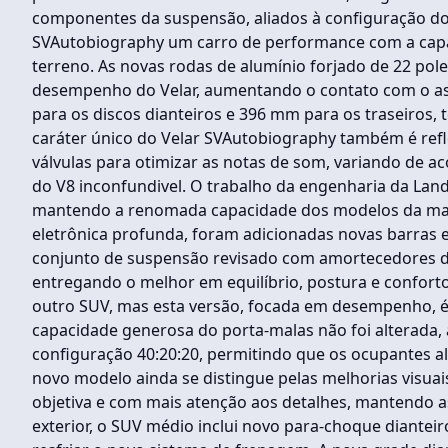
componentes da suspensão, aliados à configuração do 
SVAutobiography um carro de performance com a capac
terreno. As novas rodas de alumínio forjado de 22 po
desempenho do Velar, aumentando o contato com o as
para os discos dianteiros e 396 mm para os traseiros,
caráter único do Velar SVAutobiography também é refle
válvulas para otimizar as notas de som, variando de
do V8 inconfundivel. O trabalho da engenharia da La
mantendo a renomada capacidade dos modelos da mar
eletrônica profunda, foram adicionadas novas barras e
conjunto de suspensão revisado com amortecedores de
entregando o melhor em equilíbrio, postura e confor
outro SUV, mas esta versão, focada em desempenho, é t
capacidade generosa do porta-malas não foi alterada, a
configuração 40:20:20, permitindo que os ocupantes a
novo modelo ainda se distingue pelas melhorias visu
objetiva e com mais atenção aos detalhes, mantendo as
exterior, o SUV médio inclui novo para-choque diantei