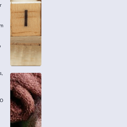
r
mm
o
s,
 O