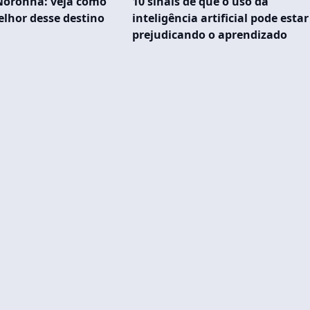
Noronha: veja como
10 sinais de que o uso da
elhor desse destino
inteligência artificial pode estar
prejudicando o aprendizado