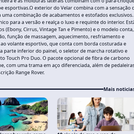
anteira e as molduras laterais combinam com o para-choqu
ape esportivas.O exterior do Velar combina com a sensação 
m uma combinação de acabamentos e estofados exclusivos.
co para a versão e realça o luxo e requinte do interior. Est
s (Ebony, Cirrus, Vintage Tan e Pimento) e o modelo conta,
ição, função de massagem, aquecimento, resfriamento e
 ao volante esportivo, que conta com borda costurada e
parte inferior do painel, o seletor de marcha rotativo e
nto Touch Pro Duo. O pacote opcional de fibra de carbono
e, com uma trama em aço diferenciada, além de pedaleira
crição Range Rover.
Mais noticia