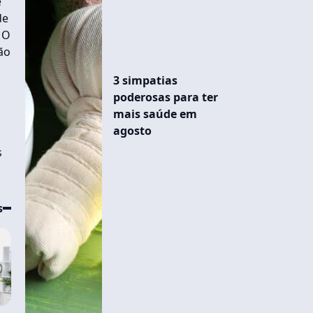
e
de
 O
ão
3 simpatias
poderosas para ter
mais saúde em
agosto
s
s