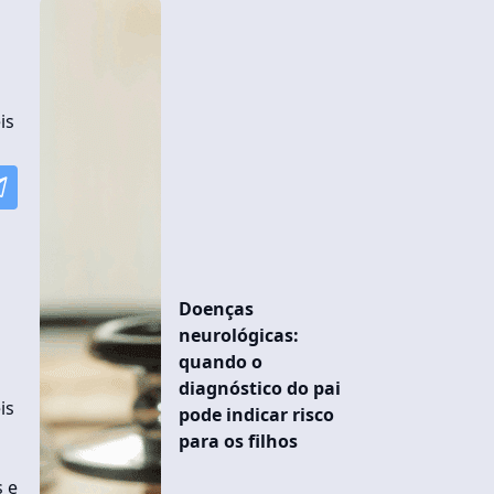
is
Doenças
neurológicas:
quando o
diagnóstico do pai
is
pode indicar risco
para os filhos
s e