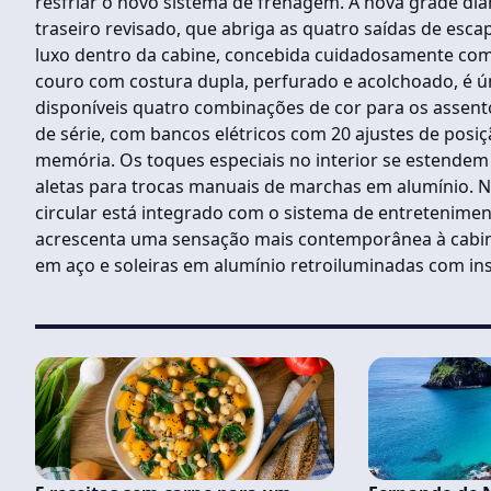
resfriar o novo sistema de frenagem. A nova grade di
traseiro revisado, que abriga as quatro saídas de esc
luxo dentro da cabine, concebida cuidadosamente co
couro com costura dupla, perfurado e acolchoado, é úni
disponíveis quatro combinações de cor para os assento
de série, com bancos elétricos com 20 ajustes de pos
memória. Os toques especiais no interior se estendem
aletas para trocas manuais de marchas em alumínio. Na 
circular está integrado com o sistema de entretenime
acrescenta uma sensação mais contemporânea à cabin
em aço e soleiras em alumínio retroiluminadas com ins