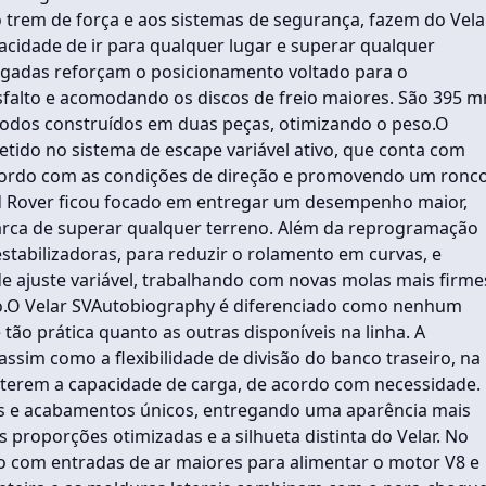
trem de força e aos sistemas de segurança, fazem do Vela
idade de ir para qualquer lugar e superar qualquer
legadas reforçam o posicionamento voltado para o
falto e acomodando os discos de freio maiores. São 395 
 todos construídos em duas peças, otimizando o peso.O
tido no sistema de escape variável ativo, que conta com
 acordo com as condições de direção e promovendo um ronc
nd Rover ficou focado em entregar um desempenho maior,
ca de superar qualquer terreno. Além da reprogramação
stabilizadoras, para reduzir o rolamento em curvas, e
 ajuste variável, trabalhando com novas molas mais firme
to.O Velar SVAutobiography é diferenciado como nenhum
ão prática quanto as outras disponíveis na linha. A
ssim como a flexibilidade de divisão do banco traseiro, na
lterem a capacidade de carga, de acordo com necessidade.
ais e acabamentos únicos, entregando uma aparência mais
 proporções otimizadas e a silhueta distinta do Velar. No
ro com entradas de ar maiores para alimentar o motor V8 e