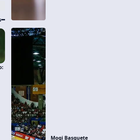
s
o:
Mogi Basquete