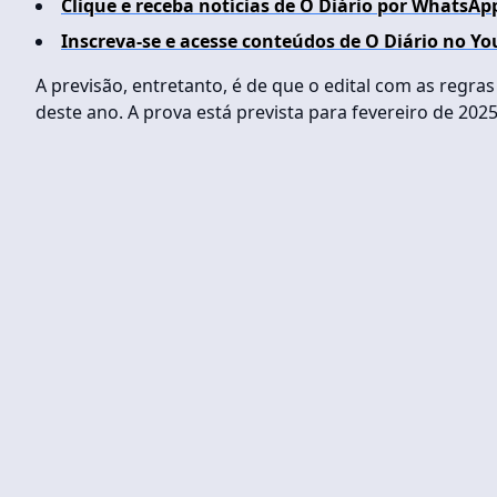
Clique e receba notícias de O Diário por WhatsAp
Inscreva-se e acesse conteúdos de O Diário no Yo
A previsão, entretanto, é de que o edital com as reg
deste ano. A prova está prevista para fevereiro de 2025,