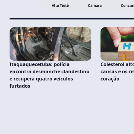
Alto Tietë
Câmara
Concur
Itaquaquecetuba: polícia
Colesterol alt
encontra desmanche clandestino
causas e os ri
e recupera quatro veículos
coração
furtados