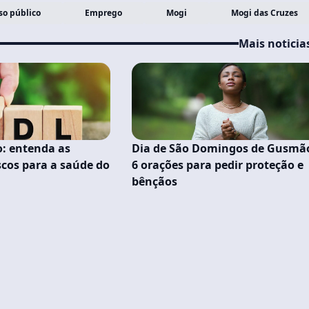
so público
Emprego
Mogi
Mogi das Cruzes
Mais noticia
o: entenda as
Dia de São Domingos de Gusmã
scos para a saúde do
6 orações para pedir proteção e
bênçãos