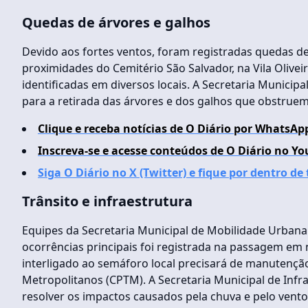
Quedas de árvores e galhos
Devido aos fortes ventos, foram registradas quedas d
proximidades do Cemitério São Salvador, na Vila Olive
identificadas em diversos locais. A Secretaria Municip
para a retirada das árvores e dos galhos que obstruem
Clique e receba notícias de O Diário por WhatsAp
Inscreva-se e acesse conteúdos de O Diário no Yo
Siga O Diário no X (Twitter) e fique por dentro de
Trânsito e infraestrutura
Equipes da Secretaria Municipal de Mobilidade Urbana
ocorrências principais foi registrada na passagem em 
interligado ao semáforo local precisará de manutenção
Metropolitanos (CPTM). A Secretaria Municipal de Inf
resolver os impactos causados pela chuva e pelo vento