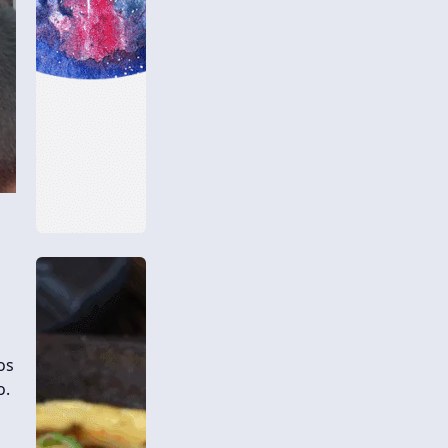
os
o.