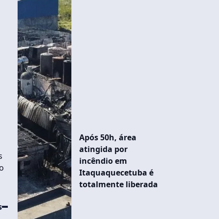
Após 50h, área
atingida por
s
incêndio em
lo
Itaquaquecetuba é
totalmente liberada
s