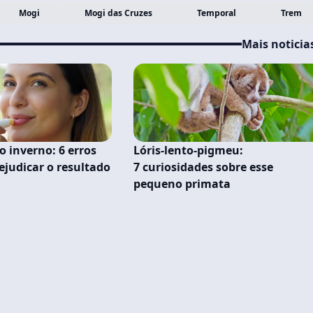
Mogi
Mogi das Cruzes
Temporal
Trem
Mais noticia
inverno: 6 erros
Lóris-lento-pigmeu:
judicar o resultado
7 curiosidades sobre esse
pequeno primata