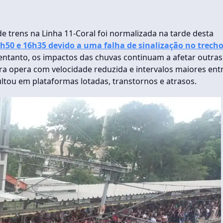
 trens na Linha 11-Coral foi normalizada na tarde desta
h50 e 16h35 devido a uma falha de sinalização no trech
 entanto, os impactos das chuvas continuam a afetar outras
fira opera com velocidade reduzida e intervalos maiores ent
ltou em plataformas lotadas, transtornos e atrasos.