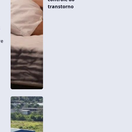
transtorno
o
re