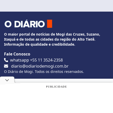
O maior portal de notícias de Mogi das Cruzes, Suzano,
Itaquá e de todas as cidades da região do Alto Tietê.
Informação de qualidade e credibilidade.
Fale Conosco
whatsapp +55 11 3524-2358
diario@odiariodemogi.com.br
O Diário de Mogi. Todos os direitos reservados.
Siga O Diário nas redes sociais
Utilizamos cookies, de acordo com a nossa
Política de
PUBLICIDADE
Privacidade
, e ao continuar navegando, você concorda com
estas condições.
Politica de Privacidade
Desenvolvido por
Caio Souza
OK