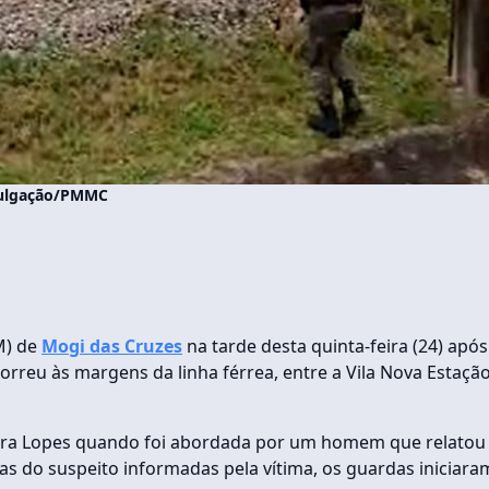
ivulgação/PMMC
M) de
Mogi das Cruzes
na tarde desta quinta-feira (24) após
correu às margens da linha férrea, entre a Vila Nova Estação
eira Lopes quando foi abordada por um homem que relatou
icas do suspeito informadas pela vítima, os guardas iniciara