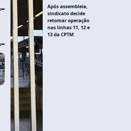
Após assembleia,
s
sindicato decide
retomar operação
nas linhas 11, 12 e
13 da CPTM
s