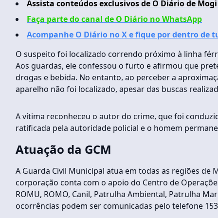
Assista conteúdos exclusivos de O Diário de Mogi
Faça parte do canal de O Diário no WhatsApp
Acompanhe O Diário no X e fique por dentro de 
O suspeito foi localizado correndo próximo à linha fér
Aos guardas, ele confessou o furto e afirmou que pre
drogas e bebida. No entanto, ao perceber a aproximaç
aparelho não foi localizado, apesar das buscas realizad
A vítima reconheceu o autor do crime, que foi conduzido 
ratificada pela autoridade policial e o homem permanec
Atuação da GCM
A Guarda Civil Municipal atua em todas as regiões de M
corporação conta com o apoio do Centro de Operações
ROMU, ROMO, Canil, Patrulha Ambiental, Patrulha Mari
ocorrências podem ser comunicadas pelo telefone 153,