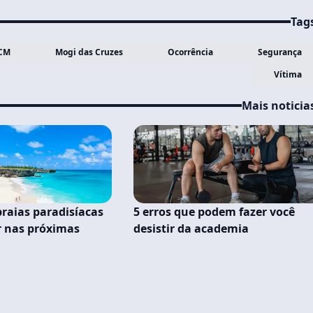
Tag
CM
Mogi das Cruzes
Ocorrência
Segurança
Vítima
Mais noticia
praias paradisíacas
5 erros que podem fazer você
r nas próximas
desistir da academia