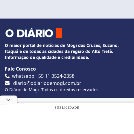
O maior portal de notícias de Mogi das Cruzes, Suzano,
Itaquá e de todas as cidades da região do Alto Tietê.
Informação de qualidade e credibilidade.
Fale Conosco
whatsapp +55 11 3524-2358
diario@odiariodemogi.com.br
O Diário de Mogi. Todos os direitos reservados.
Siga O Diário nas redes sociais
Utilizamos cookies, de acordo com a nossa
Política de
PUBLICIDADE
Privacidade
, e ao continuar navegando, você concorda com
estas condições.
Politica de Privacidade
Desenvolvido por
Caio Souza
OK