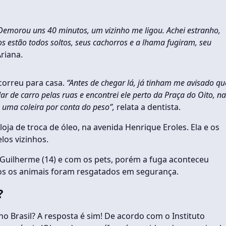
l. Demorou uns 40 minutos, um vizinho me ligou. Achei estranho,
hos estão todos soltos, seus cachorros e a lhama fugiram, seu
Ariana.
 correu para casa.
“Antes de chegar lá, já tinham me avisado qu
ar de carro pelas ruas e encontrei ele perto da Praça do Oito, na
m uma coleira por conta do peso”,
relata a dentista.
ja de troca de óleo, na avenida Henrique Eroles. Ela e os
los vizinhos.
o Guilherme (14) e com os pets, porém a fuga aconteceu
os os animais foram resgatados em segurança.
?
o Brasil? A resposta é sim! De acordo com o Instituto