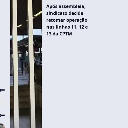
Após assembleia,
sindicato decide
retomar operação
nas linhas 11, 12 e
13 da CPTM
s
s