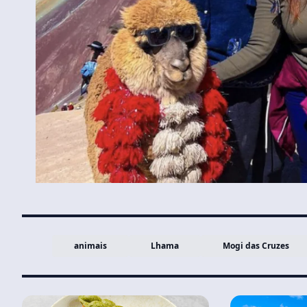
animais
Lhama
Mogi das Cruzes