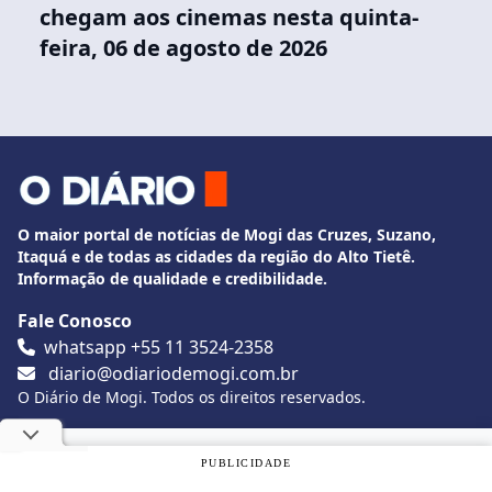
chegam aos cinemas nesta quinta-
feira, 06 de agosto de 2026
O maior portal de notícias de Mogi das Cruzes, Suzano,
Itaquá e de todas as cidades da região do Alto Tietê.
Informação de qualidade e credibilidade.
Fale Conosco
whatsapp +55 11 3524-2358
diario@odiariodemogi.com.br
O Diário de Mogi. Todos os direitos reservados.
Siga O Diário nas redes sociais
Utilizamos cookies, de acordo com a nossa
Política de
PUBLICIDADE
Privacidade
, e ao continuar navegando, você concorda com