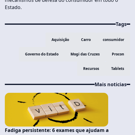
mecanismos de defesa do consumidor em todo o
Estado.
Tags
Aquisição
Carro
consumidor
Governo do Estado
Mogi das Cruzes
Procon
Recursos
Tablets
Mais noticias
Fadiga persistente: 6 exames que ajudam a