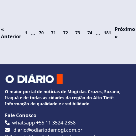
«
Próximo
…
…
1
70
71
72
73
74
181
Anterior
»
O maior portal de notícias de Mogi das Cruzes, Suzano,
Itaquá e de todas as cidades da região do Alto Tietê.
Informação de qualidade e credibilidade.
Fale Conosco
whatsapp +55 11 3524-2358
diario@odiariodemogi.com.br