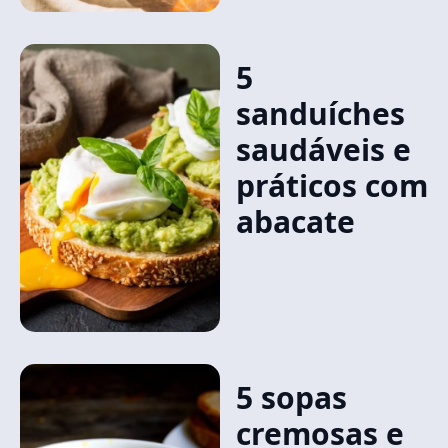
5
sanduíches
saudáveis e
práticos com
abacate
5 sopas
cremosas e