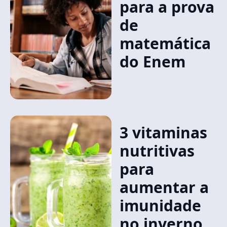
para a prova
de
matemática
do Enem
3 vitaminas
nutritivas
para
aumentar a
imunidade
no inverno