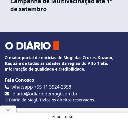
Campanha de Multivacinação até 1º
de setembro
O maior portal de notícias de Mogi das Cruzes, Suzano,
Itaquá e de todas as cidades da região do Alto Tietê.
Informação de qualidade e credibilidade.
Fale Conosco
whatsapp +55 11 3524-2358
diario@odiariodemogi.com.br
O Diário de Mogi. Todos os direitos reservados.
Siga O Diário nas redes sociais
Utilizamos cookies, de acordo com a nossa
Política de
PUBLICIDADE
Privacidade
, e ao continuar navegando, você concorda com