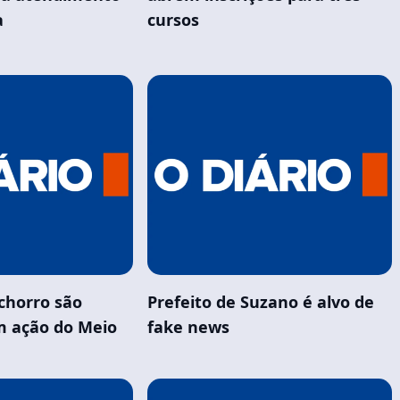
a
cursos
achorro são
Prefeito de Suzano é alvo de
m ação do Meio
fake news