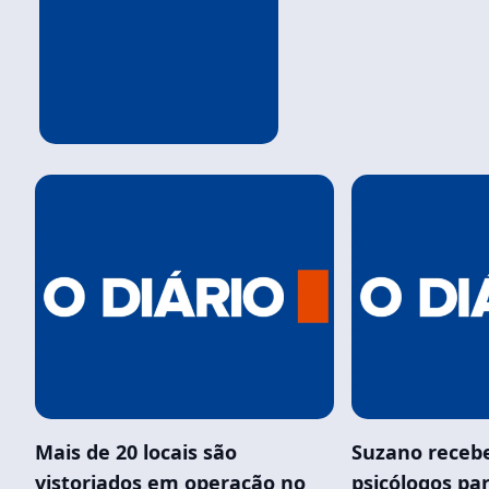
Mais de 20 locais são
Suzano receb
vistoriados em operação no
psicólogos p