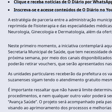
Clique e receba notícias de O Diário por WhatsAp
Inscreva-se e acesse conteúdos de O Diário no Yo
A estratégia de parceria entre a administração municip
reprimida de Fisioterapia e das especialidades médicas 
Neurologia, Ginecologia e Dermatologia, além da ofert
Neste primeiro momento, a iniciativa contemplará aque
Secretaria Municipal de Saúde, que tem necessidade de
próxima semana, por meio dos canais disponibilizados
poderão retirar vouchers, que serão apresentados nas c
As unidades particulares receberão da prefeitura os v
suzanenses sigam tendo o atendimento gratuito mesmo
É importante ressaltar que não haverá limite determin
procedimentos, e nem qualquer outro valor poderá s
“Avança Saúde”. O projeto será acompanhado pela past
visando ao aprimoramento dos processos e melhorias