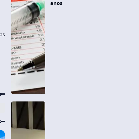
anos
das
s
s