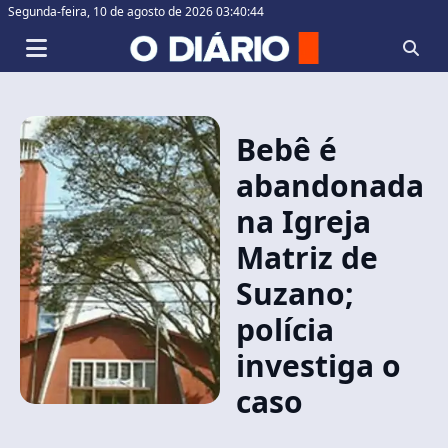
Segunda-feira,
10 de agosto de 2026 03:40:44
Bebê é
abandonada
na Igreja
Matriz de
Suzano;
polícia
investiga o
caso