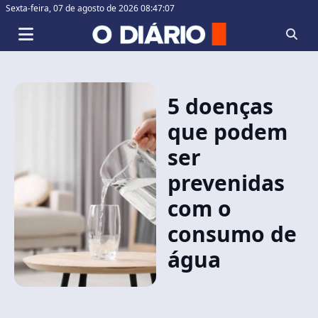
Sexta-feira,
07 de agosto de 2026 08:47:08
5 doenças
que podem
ser
prevenidas
com o
consumo de
água