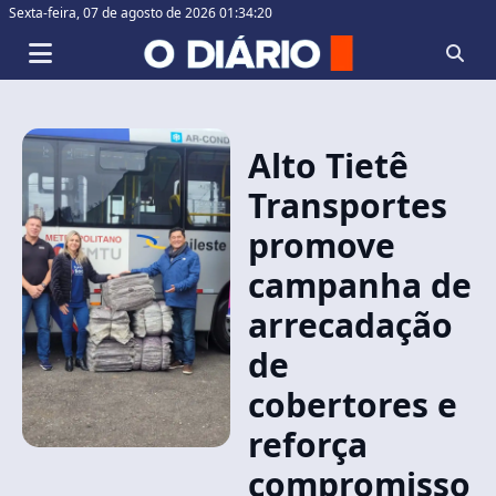
Sexta-feira,
07 de agosto de 2026 01:34:20
Alto Tietê
Transportes
promove
campanha de
arrecadação
de
cobertores e
reforça
compromisso