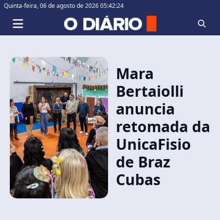
Quinta-feira,
06 de agosto de 2026 05:42:24
Mara
Bertaiolli
anuncia
retomada da
UnicaFisio
de Braz
Cubas