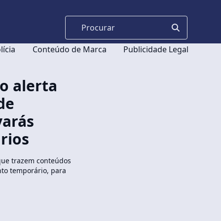
lícia
Conteúdo de Marca
Publicidade Legal
o alerta
de
varás
rios
que trazem conteúdos
to temporário, para