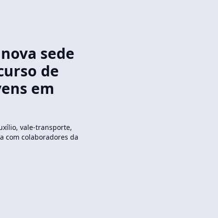
 nova sede
curso de
ovens em
xílio, vale-transporte,
ria com colaboradores da