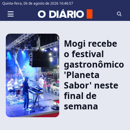
Quinta-feira,
06 de agosto de 2026 16:46:58
Mogi recebe
o festival
gastronômico
'Planeta
Sabor' neste
final de
semana