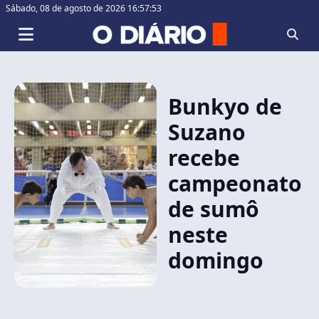
Sábado,
08 de agosto de 2026 16:57:53
Bunkyo de
Suzano
recebe
campeonato
de sumô
neste
domingo