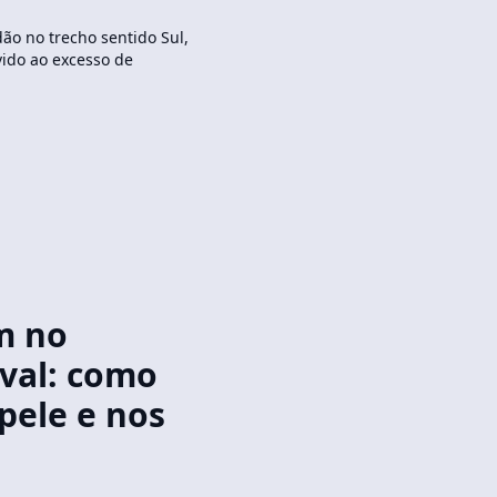
ão no trecho sentido Sul,
vido ao excesso de
m no
val: como
 pele e nos