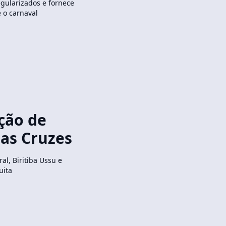
egularizados e fornece
e o carnaval
ção de
as Cruzes
al, Biritiba Ussu e
uita