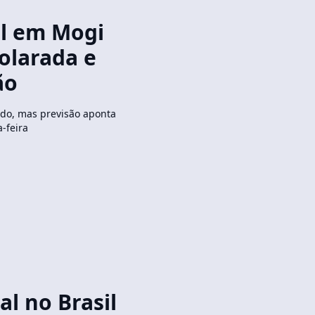
l em Mogi
olarada e
ão
ado, mas previsão aponta
-feira
l no Brasil