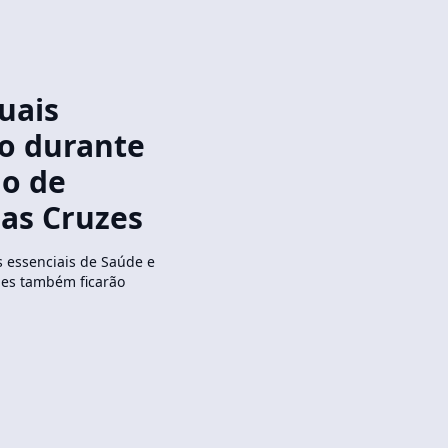
uais
ão durante
do de
as Cruzes
s essenciais de Saúde e
ues também ficarão