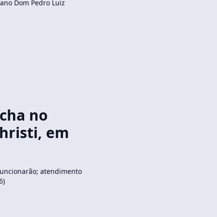
sano Dom Pedro Luiz
echa no
hristi, em
 funcionarão; atendimento
6)