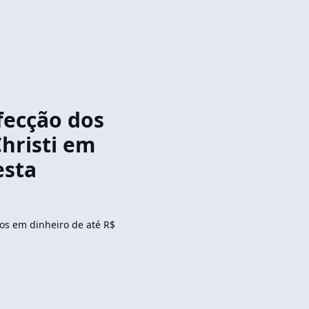
fecção dos
hristi em
esta
os em dinheiro de até R$