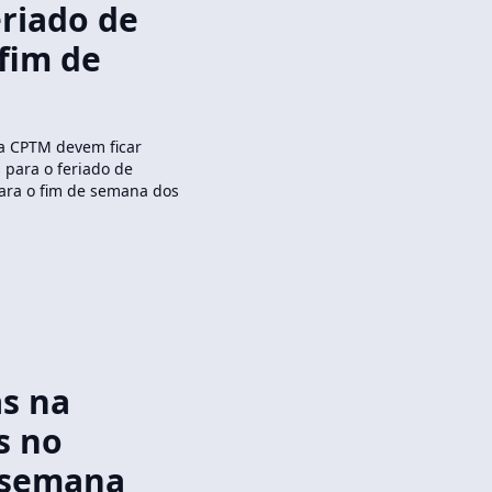
eriado de
 fim de
da CPTM devem ficar
 para o feriado de
 para o fim de semana dos
s na
s no
e semana