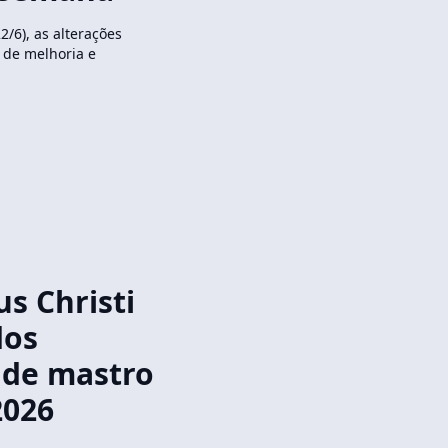
2/6), as alterações
 de melhoria e
s Christi
dos
s de mastro
2026