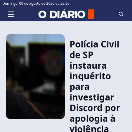
Domingo,
09 de agosto de 2026 05:22:20
Polícia Civil
de SP
instaura
inquérito
para
investigar
Discord por
apologia à
violência