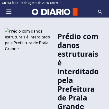
Quinta-feira,
06 de agosto de 2026 18:16:12
Prédio com
danos
estruturais
é
interditado
pela
Prefeitura
de Praia
Grande