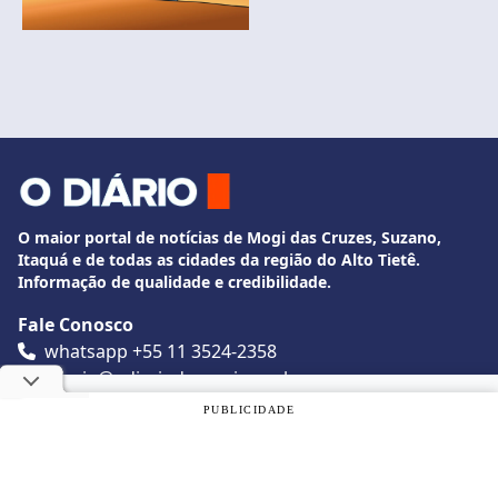
O maior portal de notícias de Mogi das Cruzes, Suzano,
Itaquá e de todas as cidades da região do Alto Tietê.
Informação de qualidade e credibilidade.
Fale Conosco
whatsapp +55 11 3524-2358
diario@odiariodemogi.com.br
O Diário de Mogi. Todos os direitos reservados.
Utilizamos cookies, de acordo com a nossa
Política de
PUBLICIDADE
Privacidade
, e ao continuar navegando, você concorda com
estas condições.
Siga O Diário nas redes sociais
OK