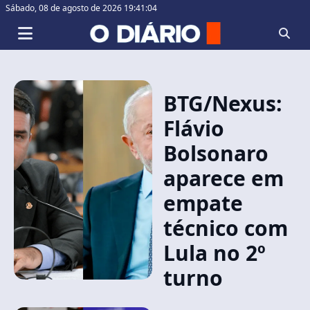
Sábado,
08 de agosto de 2026 19:41:05
BTG/Nexus:
Flávio
Bolsonaro
aparece em
empate
técnico com
Lula no 2º
turno