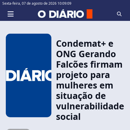
Sexta-feira,
07 de agosto de 2026 10:09:10
Condemat+ e
ONG Gerando
Falcões firmam
projeto para
mulheres em
situação de
vulnerabilidade
social