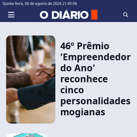
Quinta-feira,
06 de agosto de 2026 21:45:56
46º Prêmio
'Empreendedor
do Ano'
reconhece
cinco
personalidades
mogianas