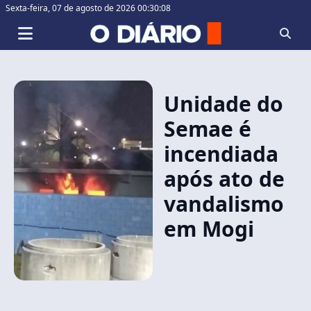
Sexta-feira,
07 de agosto de 2026 00:30:08
Unidade do
Semae é
incendiada
após ato de
vandalismo
em Mogi