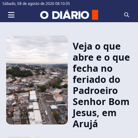
Sábado,
08 de agosto de 2026 08:10:36
Veja o que
abre e o que
fecha no
feriado do
Padroeiro
Senhor Bom
Jesus, em
Arujá