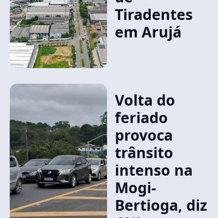
Tiradentes
em Arujá
Volta do
feriado
provoca
trânsito
intenso na
Mogi-
Bertioga, diz