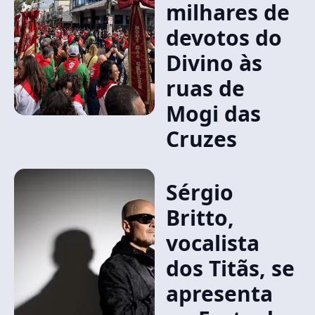
milhares de
devotos do
Divino às
ruas de
Mogi das
Cruzes
Sérgio
Britto,
vocalista
dos Titãs, se
apresenta