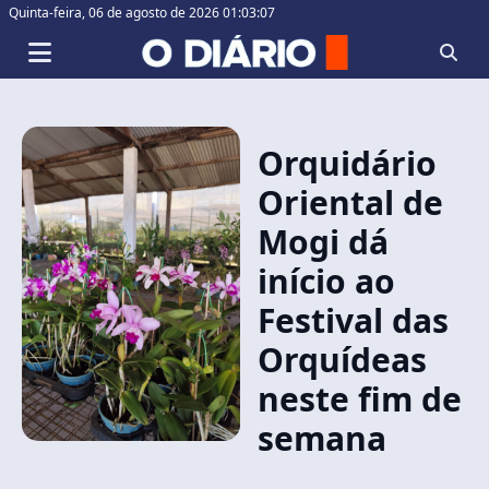
Quinta-feira,
06 de agosto de 2026 01:03:07
Orquidário
Oriental de
Mogi dá
início ao
Festival das
Orquídeas
neste fim de
semana