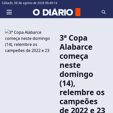
Sábado,
08 de agosto de 2026 06:49:14
3ª Copa
Alabarce
começa
neste
domingo
(14),
relembre os
campeões
de 2022 e 23