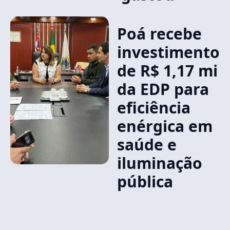
Poá recebe
investimento
de R$ 1,17 mi
da EDP para
eficiência
enérgica em
saúde e
iluminação
pública