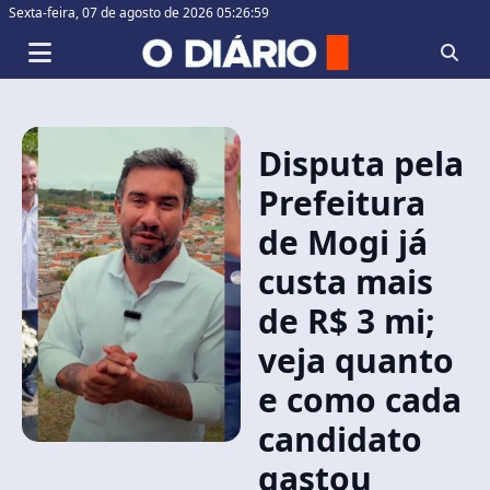
Sexta-feira,
07 de agosto de 2026 05:26:59
Disputa pela
Prefeitura
de Mogi já
custa mais
de R$ 3 mi;
veja quanto
e como cada
candidato
gastou