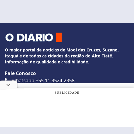
O maior portal de notícias de Mogi das Cruzes, Suzano,
Itaquá e de todas as cidades da região do Alto Tietê.
Informação de qualidade e credibilidade.
Fale Conosco
whatsapp +55 11 3524-2358
diario@odiariodemogi.com.br
Utilizamos cookies, de acordo com a nossa
Política de
PUBLICIDADE
O Diário de Mogi. Todos os direitos reservados.
Privacidade
, e ao continuar navegando, você concorda com
estas condições.
Siga O Diário nas redes sociais
OK
Politica de Privacidade
Desenvolvido por
Caio Souza