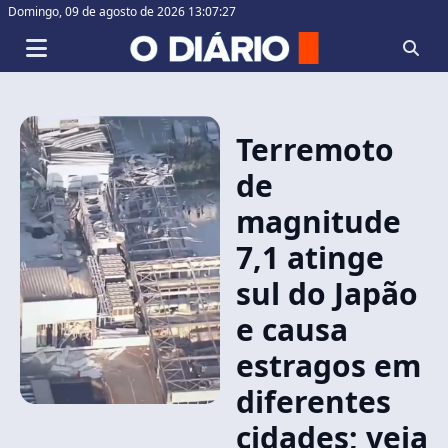
Domingo,
09 de agosto de 2026 13:07:28
Terremoto
de
magnitude
7,1 atinge
sul do Japão
e causa
estragos em
diferentes
cidades; veja