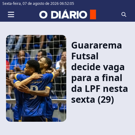
Sexta-feira,
07 de agosto de 2026 06:52:05
Guararema
Futsal
decide vaga
para a final
da LPF nesta
sexta (29)