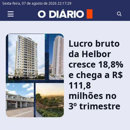
Sexta-feira,
07 de agosto de 2026 22:17:29
Lucro bruto
da Helbor
cresce 18,8%
e chega a R$
111,8
milhões no
3º trimestre