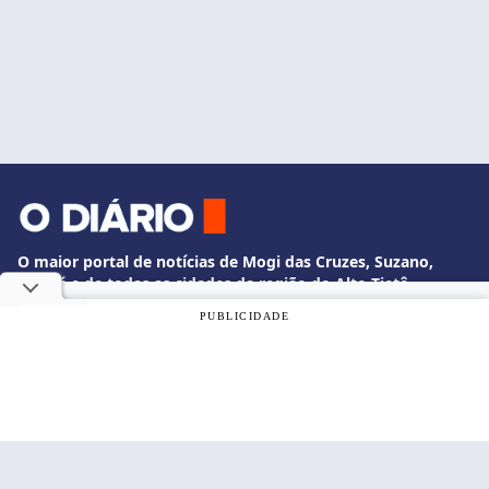
O maior portal de notícias de Mogi das Cruzes, Suzano,
Itaquá e de todas as cidades da região do Alto Tietê.
Informação de qualidade e credibilidade.
Utilizamos cookies, de acordo com a nossa
Política de
PUBLICIDADE
Privacidade
, e ao continuar navegando, você concorda com
Fale Conosco
estas condições.
whatsapp +55 11 3524-2358
OK
diario@odiariodemogi.com.br
O Diário de Mogi. Todos os direitos reservados.
Siga O Diário nas redes sociais