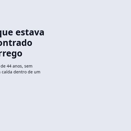
que estava
ontrado
rrego
, de 44 anos, sem
a caída dentro de um