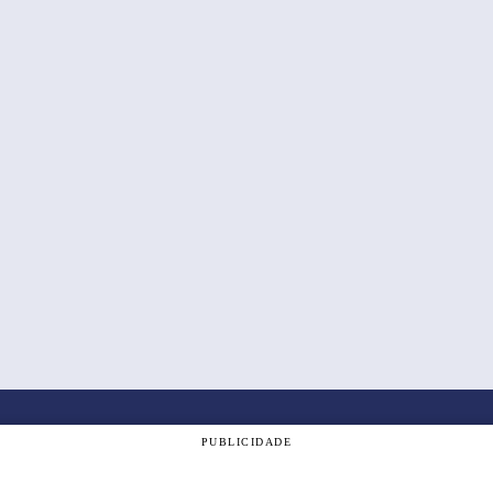
PUBLICIDADE
om a nossa
Política de Privacidade
, e ao continuar navegando, vo
á e de todas as cidades da região do Alto Tietê.