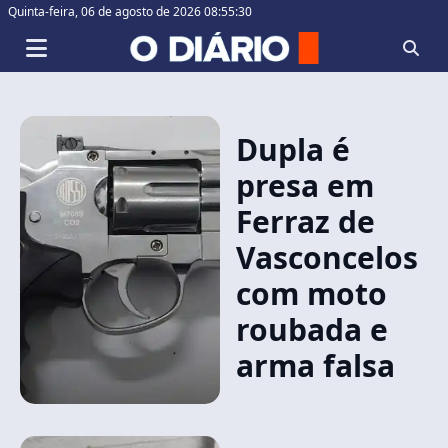
Quinta-feira,
06 de agosto de 2026 08:55:31
Dupla é
presa em
Ferraz de
Vasconcelos
com moto
roubada e
arma falsa